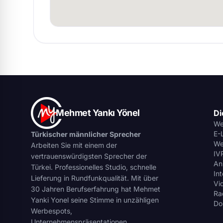
Mehmet Yankı Yönel
Di
We
E-
Türkischer männlicher Sprecher
We
Arbeiten Sie mit einem der
IV
vertrauenswürdigsten Sprecher der
An
Türkei. Professionelles Studio, schnelle
In
Lieferung in Rundfunkqualität. Mit über
Vi
30 Jahren Berufserfahrung hat Mehmet
Ra
Yanki Yonel seine Stimme in unzähligen
Do
Werbespots,
Unternehmenspräsentationen,