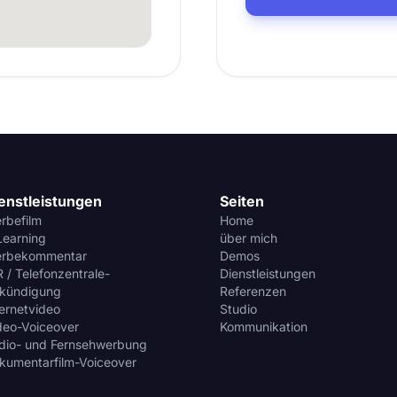
enstleistungen
Seiten
rbefilm
Home
Learning
über mich
rbekommentar
Demos
R / Telefonzentrale-
Dienstleistungen
kündigung
Referenzen
ternetvideo
Studio
deo-Voiceover
Kommunikation
dio- und Fernsehwerbung
kumentarfilm-Voiceover